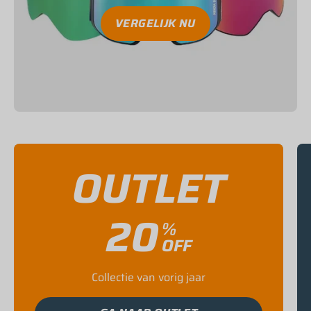
VERGELIJK NU
OUTLET
20
%
OFF
Collectie van vorig jaar