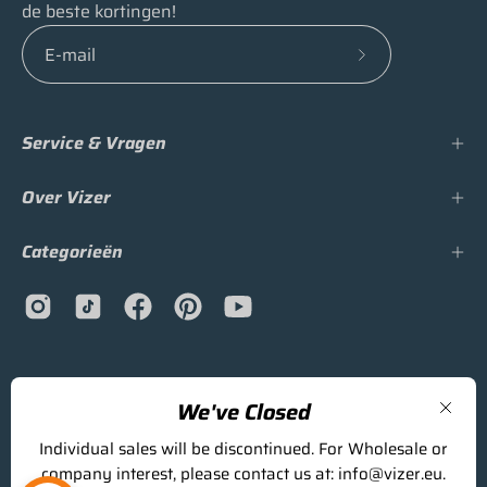
de beste kortingen!
Schrijf
in
voor
Service & Vragen
onze
nieuwsbrief
Over Vizer
Categorieën
Taal
Nederlands
We've Closed
Sluit
© 2026,
Vizer
.
Mede mogelijk gemaakt door
Shopify
.
Individual sales will be discontinued. For Wholesale or
company interest, please contact us at: info@vizer.eu.