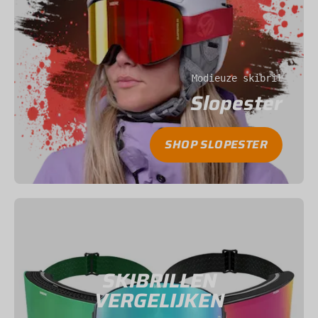
Modieuze skibril
Slopester
SHOP SLOPESTER
SKIBRILLEN
VERGELIJKEN